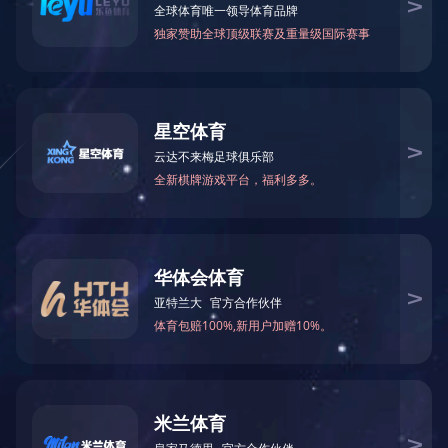
地址：宁夏银川市兴庆区玉皇阁北街18号
电话：0951-6022945
邮箱：6022945@waterych.com
版权所有： 万象城手机在线官网 Copyright © 2023 All Rights Reserved
宁ICP备
05001232号
宁公网安备 64010402000779号
关于我们
新闻中心
信息公开
党群建设
业务板块
KY开元官网
|
安博在线登录官网
|
KY开元
|
LEJING.COM
|
乐动官方网
站
|
LEJING.COM
|
米兰网页版
|
火博网页版登录入口
|
leyu·乐鱼（中